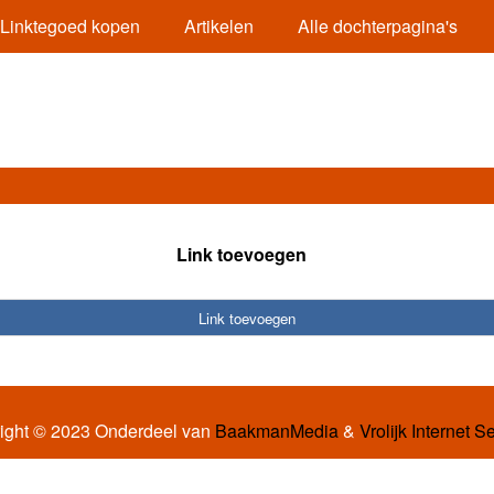
Linktegoed kopen
Artikelen
Alle dochterpagina's
Link toevoegen
Link toevoegen
ight © 2023 Onderdeel van
BaakmanMedia
&
Vrolijk Internet S